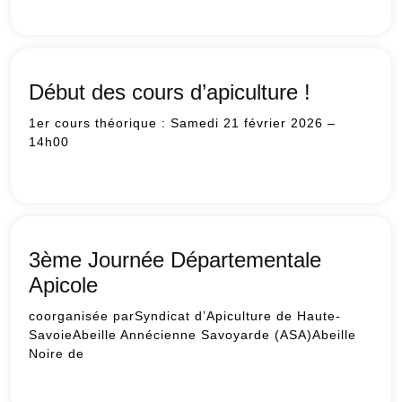
GDS
–
Lutte
contre
le
Début des cours d’apiculture !
frelon
asiatique
1er cours théorique : Samedi 21 février 2026 –
en
14h00
Savoie
Début
et
des
Haute-
cours
Savoie
d’apiculture
!
3ème Journée Départementale
Apicole
coorganisée parSyndicat d’Apiculture de Haute-
SavoieAbeille Annécienne Savoyarde (ASA)Abeille
Noire de
3ème