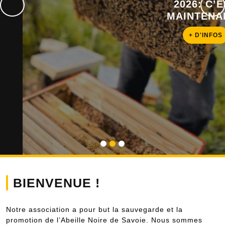
2026: C’EST
Précédent
Sui
MAINTENANT !
+
+ D'INFOS
D'INFOS
BIENVENUE !
Notre association a pour but la sauvegarde et la
promotion de l’Abeille Noire de Savoie. Nous sommes