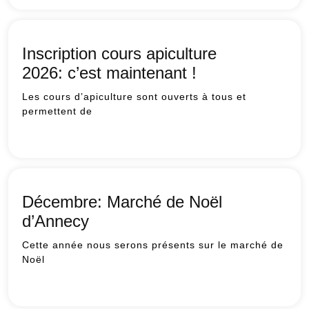
Journée
Départementale
Apicole
Inscription cours apiculture
2026: c’est maintenant !
Les cours d’apiculture sont ouverts à tous et
permettent de
Inscription
cours
apiculture
2026: c’est
maintenant
Décembre: Marché de Noël
!
d’Annecy
Cette année nous serons présents sur le marché de
Noël
Décembre:
Marché