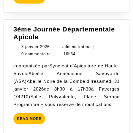
MORE
3ème Journée Départementale
3ème
Apicole
Journée
3
administrateur
3 janvier 2026
|
administrateur
|
Départementale
janvier
0 commentaire
|
16h34
Apicole
2026
coorganisée parSyndicat d’Apiculture de Haute-
SavoieAbeille Annécienne Savoyarde
(ASA)Abeille Noire de la Combe d’Iresamedi 31
janvier 2026de 8h30 à 17h30à Faverges
(74210)Salle Polyvalente, Place Serand
Programme – sous réserve de modifications
READ
READ MORE
MORE