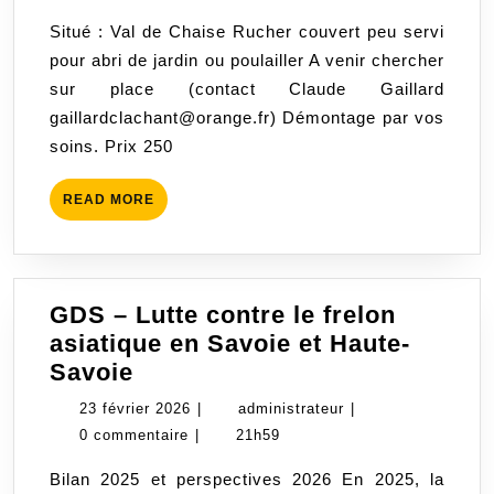
rucher
2026
Situé : Val de Chaise Rucher couvert peu servi
couvert
pour abri de jardin ou poulailler A venir chercher
pour
sur place (contact Claude Gaillard
abri
gaillardclachant@orange.fr) Démontage par vos
de
soins. Prix 250
jardin
ou
READ
READ MORE
poulailler
MORE
GDS – Lutte contre le frelon
asiatique en Savoie et Haute-
GDS
Savoie
–
23
administrateur
23 février 2026
|
administrateur
|
Lutte
février
0 commentaire
|
21h59
contre
2026
Bilan 2025 et perspectives 2026 En 2025, la
le