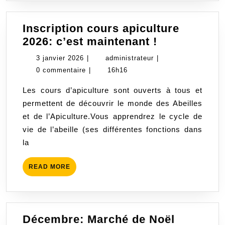
Inscription cours apiculture
Inscription
2026: c’est maintenant !
cours
3
administrateur
3 janvier 2026
|
administrateur
|
apiculture
janvier
0 commentaire
|
16h16
2026: c’est
2026
Les cours d’apiculture sont ouverts à tous et
maintenant
permettent de découvrir le monde des Abeilles
!
et de l’Apiculture.Vous apprendrez le cycle de
vie de l’abeille (ses différentes fonctions dans
la
READ
READ MORE
MORE
Décembre: Marché de Noël