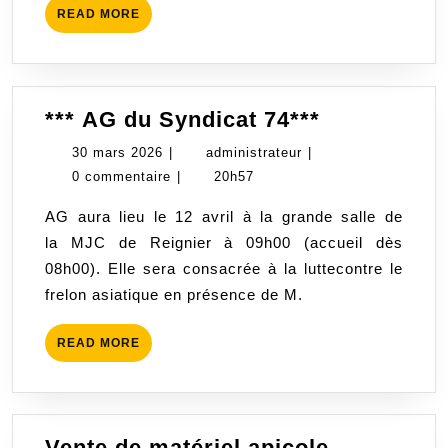
READ
READ MORE
MORE
*** AG
*** AG du Syndicat 74***
du
30
administrateur
30 mars 2026
|
administrateur
|
Syndicat
mars
0 commentaire
|
20h57
74***
2026
AG aura lieu le 12 avril à la grande salle de
la MJC de Reignier à 09h00 (accueil dès
08h00). Elle sera consacrée à la luttecontre le
frelon asiatique en présence de M.
READ
READ MORE
MORE
Vente
Vente de matériel apicole