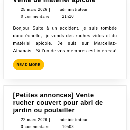
de
25
administrateur
25 mars 2026
|
administrateur
|
matériel
mars
0 commentaire
|
21h10
apicole
2026
Bonjour Suite à un accident, je suis tombée
dune échelle, je vends des ruches vides et du
matériel apicole. Je suis sur Marcellaz-
Albanais. Si l’un de vos membres est intéressé
READ
READ MORE
MORE
[Petites annonces] Vente
rucher couvert pour abri de
[Petites
jardin ou poulailler
annonces]
22
administrateur
22 mars 2026
|
administrateur
|
Vente
mars
0 commentaire
|
19h03