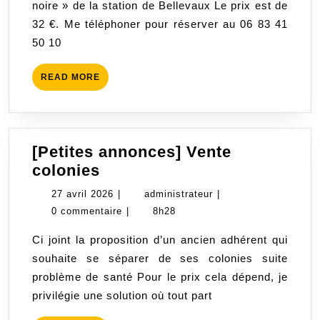
noire » de la station de Bellevaux Le prix est de
Reines
32 €. Me téléphoner pour réserver au 06 83 41
des
50 10
Bauges
READ
READ MORE
MORE
[Petites annonces] Vente
[Petites
colonies
annonces]
27
administrateur
27 avril 2026
|
administrateur
|
Vente
avril
0 commentaire
|
8h28
colonies
2026
Ci joint la proposition d’un ancien adhérent qui
souhaite se séparer de ses colonies suite
problème de santé Pour le prix cela dépend, je
privilégie une solution où tout part