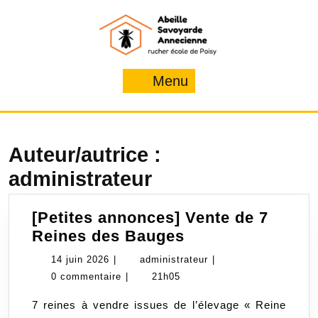
Skip
to
content
Menu
Menu
Auteur/autrice :
administrateur
[Petites annonces] Vente de 7
[Petites
Reines des Bauges
annonces]
14
administrateur
14 juin 2026
|
administrateur
|
Vente
juin
0 commentaire
|
21h05
de
2026
7 reines à vendre issues de l’élevage « Reine
7