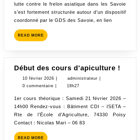
lutte contre le frelon asiatique dans les Savoie
frelon
s’est fortement structurée autour d’un dispositif
asiatique
coordonné par le GDS des Savoie, en lien
en
Savoie
READ
READ MORE
et
MORE
Haute-
Savoie
Débu
Début des cours d’apiculture !
des
10
administrateur
10 février 2026
|
administrateur
|
cours
février
0 commentaire
|
18h27
d’api
2026
1er cours théorique : Samedi 21 février 2026 –
!
14h00 Rendez-vous : Bâtiment CDI – ISETA –
Rte de l’École d’Agriculture, 74330 Poisy
Contact : Nicolas Mari – 06 83
READ
READ MORE