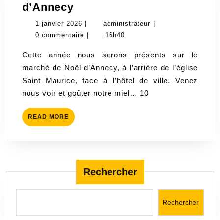
Décembre:
d’Annecy
Marché
1
administrateur
1 janvier 2026
|
administrateur
|
de
janvier
0 commentaire
|
16h40
Noël
2026
Cette année nous serons présents sur le
d’Annecy
marché de Noël d’Annecy, à l’arrière de l’église
Saint Maurice, face à l’hôtel de ville. Venez
nous voir et goûter notre miel… 10
READ
READ MORE
MORE
Rechercher
Rechercher